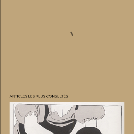
E
ARTICLES LES PLUS CONSULTÉS
n
r
e
g
i