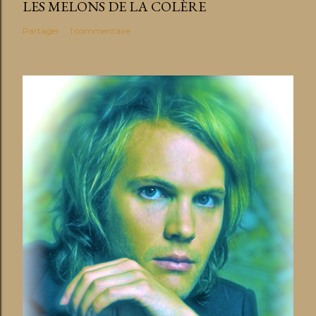
e
LES MELONS DE LA COLÈRE
Partager
1 commentaire