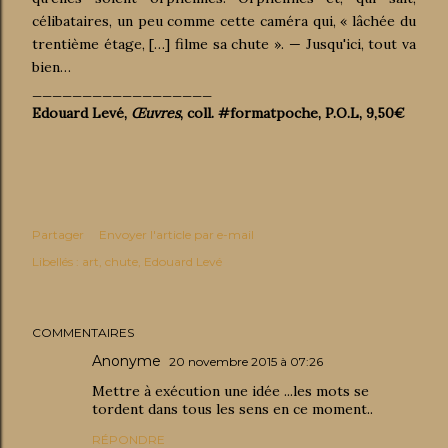
célibataires, un peu comme cette caméra qui, « lâchée du
trentième étage, […] filme sa chute ». — Jusqu'ici, tout va
bien…
__________________
Edouard Levé,
Œuvres
, coll. #formatpoche, P.O.L, 9,50€
Partager
Envoyer l'article par e-mail
Libellés :
art
chute
Edouard Levé
COMMENTAIRES
Anonyme
20 novembre 2015 à 07:26
Mettre à exécution une idée ...les mots se
tordent dans tous les sens en ce moment..
RÉPONDRE