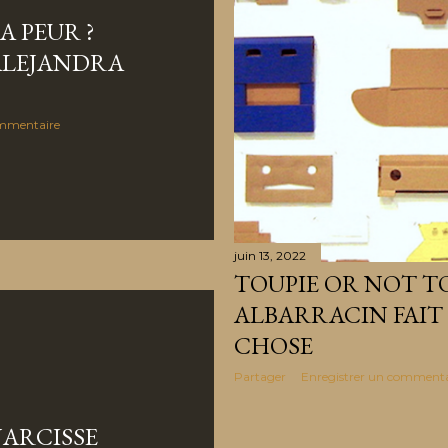
A PEUR ?
ALEJANDRA
ommentaire
juin 13, 2022
TOUPIE OR NOT T
ALBARRACIN FAIT 
CHOSE
Partager
Enregistrer un commenta
NARCISSE