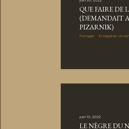
juin 30, 2022
l
QUE FAIRE DE L
e
(DEMANDAIT 
PIZARNIK)
s
Partager
Enregistrer un c
juin 10, 2022
LE NÈGRE DU 