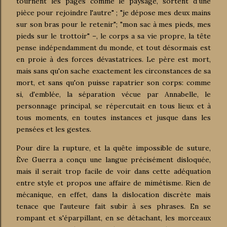
tournent les pages comme le paysage, sortent d'une
pièce pour rejoindre l'autre" ; "je dépose mes deux mains
sur son bras pour le retenir"; "mon sac à mes pieds, mes
pieds sur le trottoir" –, le corps a sa vie propre, la tête
pense indépendamment du monde, et tout désormais est
en proie à des forces dévastatrices. Le père est mort,
mais sans qu'on sache exactement les circonstances de sa
mort, et sans qu'on puisse rapatrier son corps: comme
si, d'emblée, la séparation vécue par Annabelle, le
personnage principal, se répercutait en tous lieux et à
tous moments, en toutes instances et jusque dans les
pensées et les gestes.
Pour dire la rupture, et la quête impossible de suture,
Ève Guerra a conçu une langue précisément disloquée,
mais il serait trop facile de voir dans cette adéquation
entre style et propos une affaire de mimétisme. Rien de
mécanique, en effet, dans la dislocation discrète mais
tenace que l'auteure fait subir à ses phrases. En se
rompant et s'éparpillant, en se détachant, les morceaux